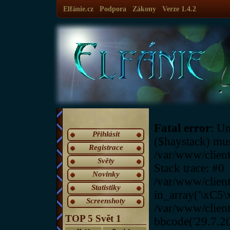
Elfánie.cz
Podpora
Zákony
Verze 1.4.2
Fatal error
: U
Přihlásit
($haystack) must
Registrace
/var/www/client
Světy
Stack trace: #0
Novinky
/var/www/client
Statistiky
in_array('\xC5
Screenshoty
/var/www/clien
TOP 5 Svět 1
bbcode('29.7.2