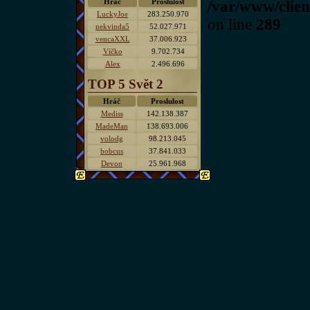
Hráč
Proslulost
/var/www/clien
LuckyJoe
283.250.970
on line
289
nekvinda5
52.027.971
vencaXXL
37.006.923
Víčko
9.702.734
Alex
2.496.696
TOP 5 Svět 2
Hráč
Proslulost
Mediss
142.138.387
MadeMan
138.693.006
volodg
98.213.045
bobcus
37.841.033
Devon
25.961.968